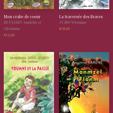
Mon crabe de coeur
La traversée des Braves
BENJAMIN Sandrine et
NUIRO Véronique
Christiana
€
18.00
€
12.00