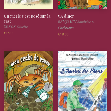
Un merle s’est posé sur la
5 A dîner
case
BENJAMIN Sandrine et
ZENON Ginette
Christiana
€
15.00
€
18.00