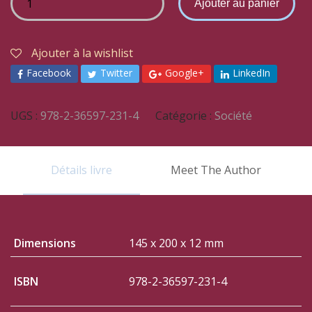
Ajouter au panier
Ajouter à la wishlist
Facebook
Twitter
Google+
LinkedIn
UGS :
978-2-36597-231-4
Catégorie :
Société
Détails livre
Meet The Author
Dimensions
145 x 200 x 12 mm
ISBN
978-2-36597-231-4