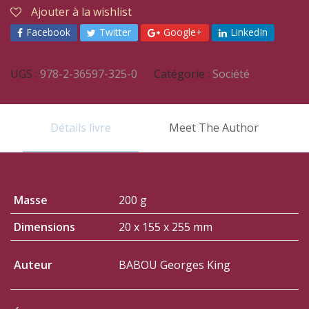
Ajouter à la wishlist
Facebook
Twitter
Google+
LinkedIn
UGS :
978-2-36597-325-0
Catégorie :
Société
Détails livre
Meet The Author
Masse
200 g
Dimensions
20 x 155 x 255 mm
Auteur
BABOU Georges King