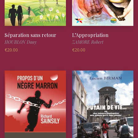
Séparation sans retour
L’Appropriation
HOUBLON Dany
ZAMORE Robert
€
20.00
€
20.00