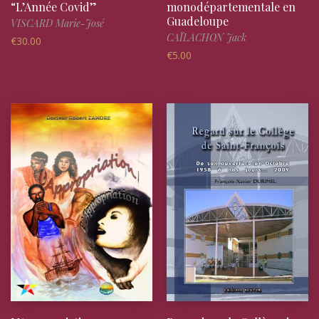
“L’Année Covid”
monodépartementale en
Guadeloupe
VISCARD Marie-José
CAÏLACHON Jack
€
30.00
€
5.00