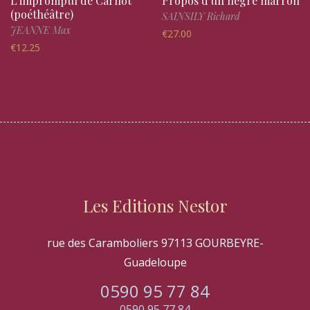
L’impromptu de Carnot
Propos d’un nègre marron
(poéthéâtre)
SAINSILY Richard
JEANNE Max
€
27.00
€
12.25
Les Editions Nestor
rue des Caramboliers 97113 GOURBEYRE-
Guadeloupe
0590 95 77 84
0590 95 77 84