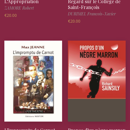
L’Appropriation
Regard sur le Collège de
Saint-François
ZAMORE Robert
DURIMEL Francois-Xavier
€
20.00
€
20.00